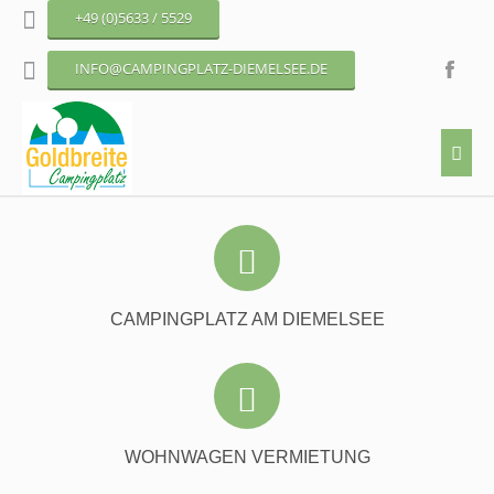
+49 (0)5633 / 5529
INFO@CAMPINGPLATZ-DIEMELSEE.DE
Liegt direkt am Ufer des Diemelsees und bietet Stellplätze für Dauer-
und Urlaubscamper.
MEHR DAZU
CAMPINGPLATZ AM DIEMELSEE
Erleben Sie alle Annehmlichkeiten einer Ferienwohnung in unseren
Mietwohnwagen.
MEHR DAZU
WOHNWAGEN VERMIETUNG